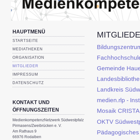
HAUPTMENÜ
MITGLIED
STARTSEITE
Bildungszentru
MEDIATHEKEN
Fachhochschule
ORGANISATION
MITGLIEDER
Gemeinde Haue
IMPRESSUM
Landesbibliothe
DATENSCHUTZ
Landkreis Südw
medien.rlp - Ins
KONTAKT UND
ÖFFNUNGSZEITEN
Mosaik CRISTA
MedienkompetenzNetzwerk Südwestpfalz
OKTV Südwestp
Pirmasens/Zweibrücken e. V.
Pädagogisches L
Am Rathaus 9
66976 Rodalben