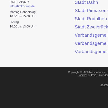
Stadt Dahn
06331-219696
info(at)mkn-swp.de
Stadt Pirmasen
Montag Donnerstag
10:00 bis 15:00 Uhr
Stadt Rodalben
Freitag
Stadt Zweibrüc
10:00 bis 13:00 Uhr
Verbandsgemei
Verbandsgemei
Verbandsgemei
Copyright © 2026 MedienKompeten
Joomla!
ist freie, unter de
Jooml