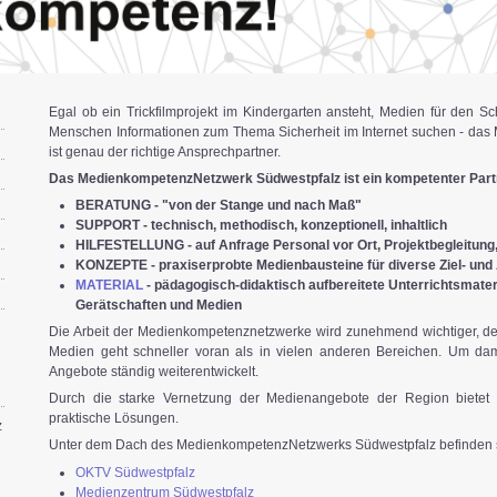
Egal ob ein Trickfilmprojekt im Kindergarten an­steht, Medien für den Sch
Menschen Informa­tionen zum Thema Sicher­heit im Internet suchen - da
ist genau der richtige An­sprech­part­ner.
Das MedienkompetenzNetzwerk Südwestpfalz ist ein kompetenter Partn
BERATUNG - "von der Stange und nach Maß"
SUPPORT - technisch, methodisch, konzeptionell, inhaltlich
HILFESTELLUNG - auf Anfrage Personal vor Ort, Projektbegleitun
KONZEPTE - praxiserprobte Medienbausteine für diverse Ziel- und
MATERIAL
- pädagogisch-didaktisch aufbereitete Unterrichtsmater
Gerätschaften und Medien
Die Arbeit der Medienkompetenznetzwerke wird zunehmend wich­tiger, de
Medien geht schneller voran als in vielen anderen Bereichen. Um dam
Angebote ständig weiterentwickelt.
Durch die starke Vernetzung der Medienange­bote der Region bietet
praktische Lösungen.
z
Unter dem Dach des MedienkompetenzNetz­werks Südwestpfalz befinden 
OKTV Südwestpfalz
Medienzentrum Südwestpfalz