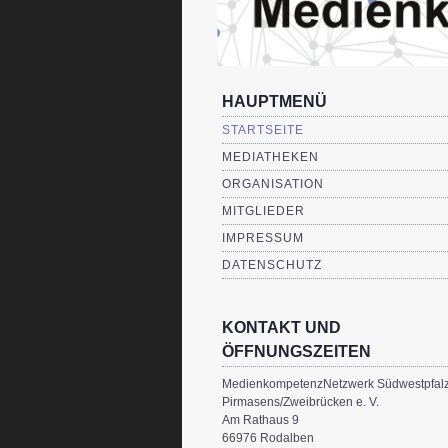
HAUPTMENÜ
STARTSEITE
MEDIATHEKEN
ORGANISATION
MITGLIEDER
IMPRESSUM
DATENSCHUTZ
KONTAKT UND
ÖFFNUNGSZEITEN
MedienkompetenzNetzwerk Südwestpfal
Pirmasens/Zweibrücken e. V.
Am Rathaus 9
66976 Rodalben